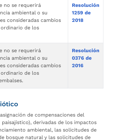
e no se requerirá
Resolución
encia ambiental o su
1259 de
ades consideradas cambios
2018
ordinario de los
e no se requerirá
Resolución
encia ambiental o su
0376 de
ades consideradas cambios
2016
ordinario de los
 embalses.
ótico
a asignación de compensaciones del
paisajístico), derivadas de los impactos
nciamiento ambiental, las solicitudes de
e bosque natural y las solicitudes de