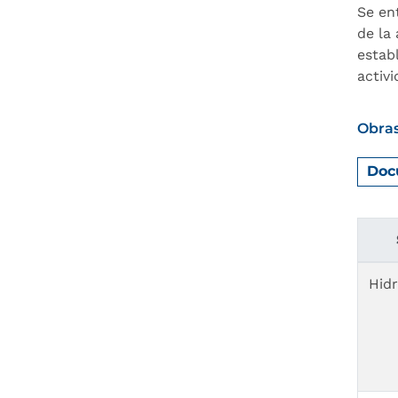
Se en
de la
establ
activ
Obras
Doc
Hid