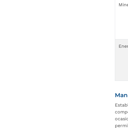
Mine
Ene
Man
Estab
compo
ocasi
permi