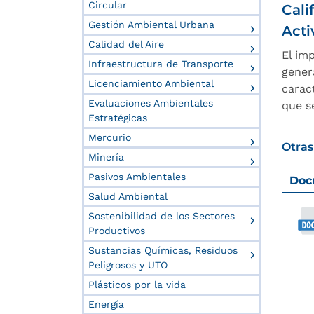
Circular
Cali
Gestión Ambiental Urbana
Acti
Calidad del Aire
El im
Infraestructura de Transporte
gener
Licenciamiento Ambiental
caract
Evaluaciones Ambientales
que s
Estratégicas
Mercurio
Otras
Minería
Pasivos Ambientales
Doc
Salud Ambiental
Sostenibilidad de los Sectores
Productivos
Sustancias Químicas, Residuos
Peligrosos y UTO
Plásticos por la vida
Energía