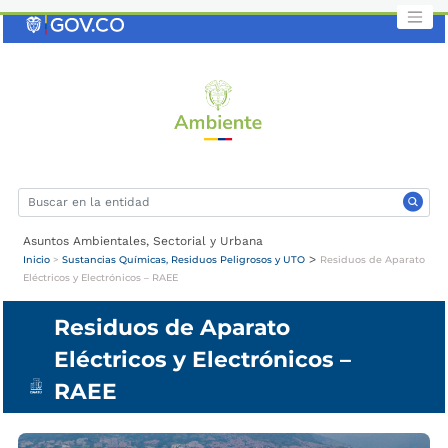
Saltar
al
contenido
clave
Asuntos Ambientales, Sectorial y Urbana
>
Inicio
>
Sustancias Químicas, Residuos Peligrosos y UTO
Residuos de Aparato
Eléctricos y Electrónicos – RAEE
Residuos de Aparato
Eléctricos y Electrónicos –
RAEE