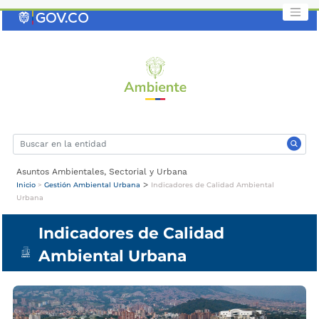
Saltar
al
contenido
clave
Asuntos Ambientales, Sectorial y Urbana
>
Inicio
>
Gestión Ambiental Urbana
Indicadores de Calidad Ambiental
Urbana
Indicadores de Calidad
Ambiental Urbana