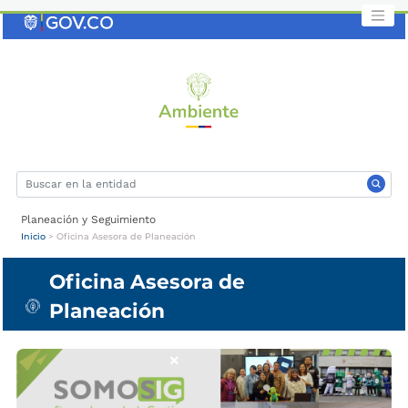
Saltar
al
contenido
clave
Planeación y Seguimiento
Inicio
>
Oficina Asesora de Planeación
Oficina Asesora de
Planeación