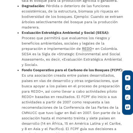
tala el bosque para la producción agrícola o ganadera.
Degradación:
Pérdida o deterioro de las funciones
ecosistémicas, de la estructura, biomasa y/o riqueza en
bodiversidad de los bosques. Ejemplo: Cuando se extraen
árboles selectivamente del bosque para la producción
maderera.
Evaluación Estratégica Ambiental y Social (SESA):
Proceso que permitirá que evaluemos los riesgos y
beneficios ambientales, sociales y legales de la
preparación e implementación de
REDD
+ en Colombia.
SESA es la Sigla de «Strategic Environmental and Social
Assessment», es decir, «Evaluación Estratégica Ambiental
y Social».
Fondo Cooperativo para el Carbono de los Bosques (FCPF):
Es una asociación creada entre países desarrollados,
países en vías de desarrollo y otras organizaciones, que
busca apoyar a los países en el proceso de preparación
para REDD+, así como llevar a cabo actividades piloto
REDD+ basadas en resultados. El FCPF dio inicio a sus
actividades a partir de 2007 como respuesta a las
recomendaciones de la Conferencia de las Partes de la
CMNUCC que tuvo lugar en Bali en 2007. Son parte de la
asociación hasta el momento treinta y siete países en
desarrollo (14 en África, 15 en América Latina y el Caribe,
y 8 en Asia y el Pacífico). El FCPF guía sus decisiones a