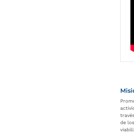
Misi
Promo
activi
travé
de lo
viabi