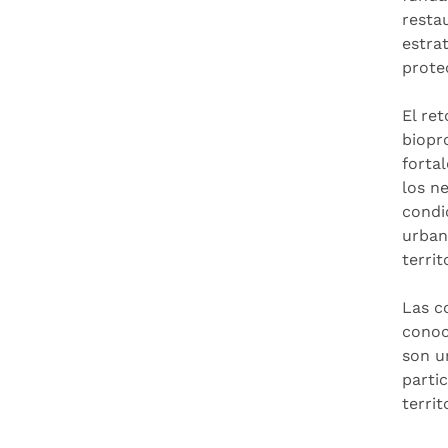
resta
estra
prote
El ret
biopr
forta
los n
condi
urban
territ
Las c
conoc
son u
parti
terri