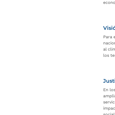
econo
Visi
Para 
nacio
al cl
los te
Just
En lo
ampli
servi
impac
social