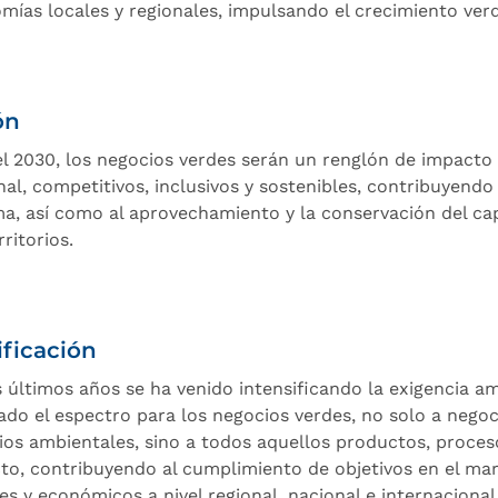
mías locales y regionales, impulsando el crecimiento ver
ón
el 2030, los negocios verdes serán un renglón de impacto
nal, competitivos, inclusivos y sostenibles, contribuyendo 
ima, así como al aprovechamiento y la conservación del cap
rritorios.
ificación
s últimos años se ha venido intensificando la exigencia am
ado el espectro para los negocios verdes, no solo a nego
cios ambientales, sino a todos aquellos productos, proceso
to, contribuyendo al cumplimiento de objetivos en el ma
es y económicos a nivel regional, nacional e internacional