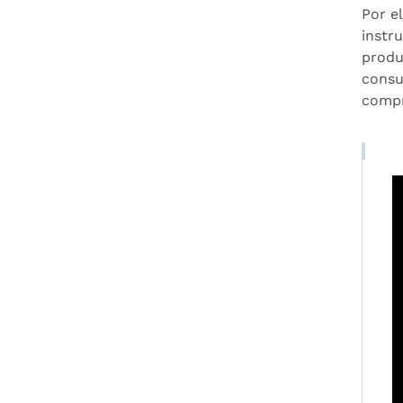
Por e
instr
produ
consu
compr