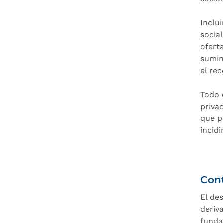
Inclui
socia
ofert
sumin
el re
Todo 
priva
que p
incid
Con
El de
deriv
funda