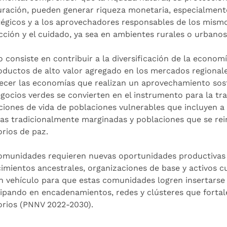
uración, pueden generar riqueza monetaria, especialment
tégicos y a los aprovechadores responsables de los mismos
cción y el cuidado, ya sea en ambientes rurales o urbanos
o consiste en contribuir a la diversificación de la economí
oductos de alto valor agregado en los mercados regionale
lecer las economías que realizan un aprovechamiento sost
egocios verdes se convierten en el instrumento para la tr
ciones de vida de poblaciones vulnerables que incluyen a
as tradicionalmente marginadas y poblaciones que se rein
orios de paz.
omunidades requieren nuevas oportunidades productivas 
imientos ancestrales, organizaciones de base y activos cu
n vehículo para que estas comunidades logren insertarse 
cipando en encadenamientos, redes y clústeres que fortal
torios (PNNV 2022-2030).