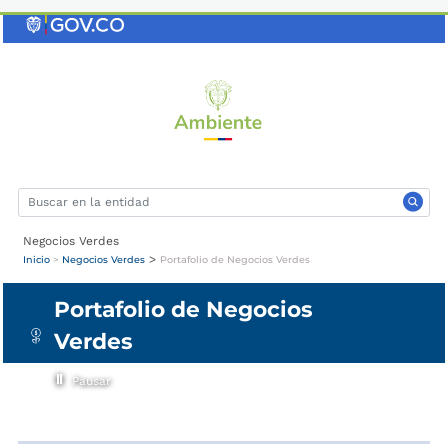
Saltar
al
contenido
clave
Negocios Verdes
>
Inicio
>
Negocios Verdes
Portafolio de Negocios Verdes
Portafolio de Negocios
Verdes
Pausar