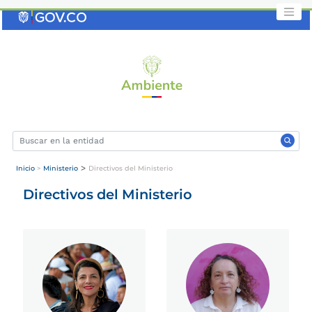
Saltar
al
contenido
clave
>
Inicio
>
Ministerio
Directivos del Ministerio
Directivos del Ministerio