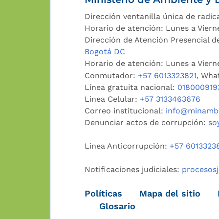
Dirección ventanilla única de radic
Horario de atención: Lunes a Viern
Dirección de Atención Presencial de
Bogotá DC
Horario de atención: Lunes a Vier
Conmutador:
+57 6013323821
, Wha
Línea gratuita nacional:
018000919
Línea Celular:
+57 3133463676
Correo institucional:
info@minambi
Denunciar actos de corrupción:
so
Línea Anticorrupción:
+57 6013323
Notificaciones judiciales:
procesos
Políticas
Mapa del sitio
Glosario