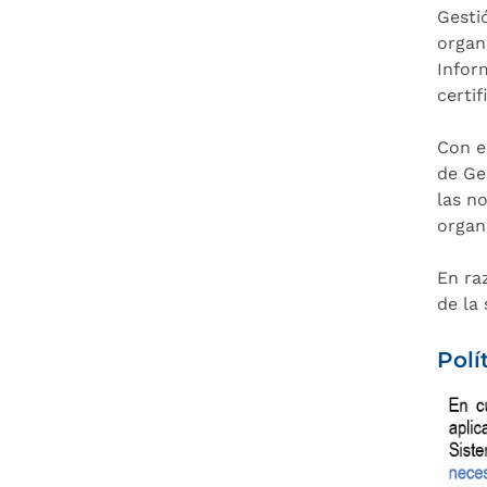
Gesti
organ
Infor
certi
Con e
de Ge
las n
organ
En ra
de la
Polí