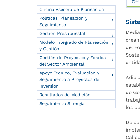
Oficina Asesora de Planeación
Políticas, Planeación y
Sist
Seguimiento
Media
Gestión Presupuestal
crean
Modelo Integrado de Planeación
del F
y Gestión
Soste
Gestión de Proyectos y Fondos
entid
del Sector Ambiental
Apoyo Técnico, Evaluación y
Adici
Seguimiento a Proyectos de
estab
Inversión
de Ge
Resultados de Medición
traba
Seguimiento Sinergia
los d
De ac
imple
Calida