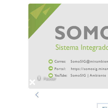
Pausar
‹