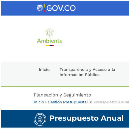
Saltar
al
contenido
clave
Inicio
Transparencia y Acceso a la
Información Pública
Planeación y Seguimiento
>
Inicio
>
Gestión Presupuestal
Presupuesto Anua
Presupuesto Anual