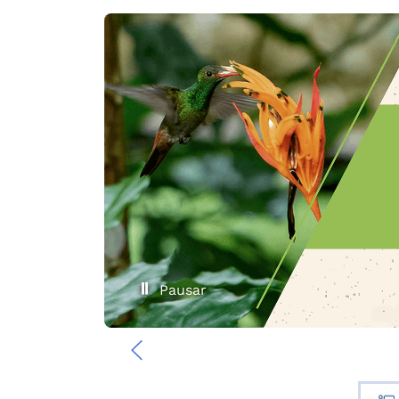
Pausar
‹