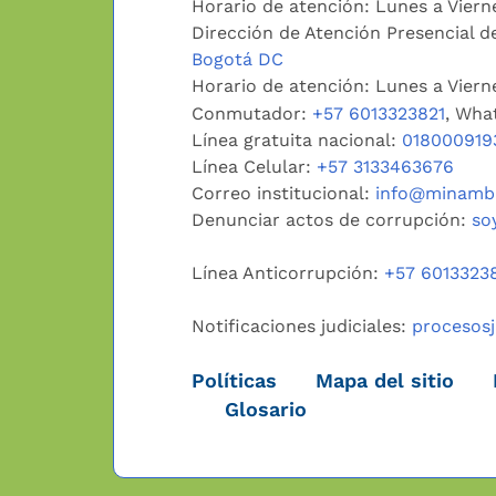
Horario de atención: Lunes a Viern
Dirección de Atención Presencial de
Bogotá DC
Horario de atención: Lunes a Vier
Conmutador:
+57 6013323821
, Wha
Línea gratuita nacional:
018000919
Línea Celular:
+57 3133463676
Correo institucional:
info@minambi
Denunciar actos de corrupción:
so
Línea Anticorrupción:
+57 6013323
Notificaciones judiciales:
procesos
Políticas
Mapa del sitio
Glosario