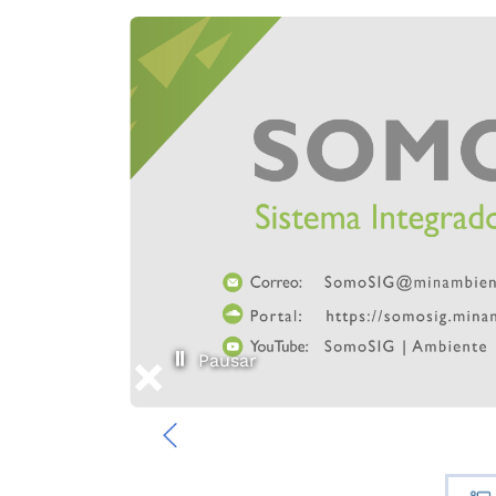
Pausar
‹