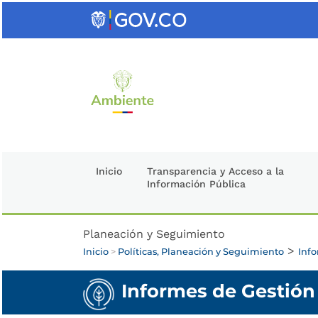
Saltar
al
contenido
clave
Inicio
Transparencia y Acceso a la
Información Pública
Planeación y Seguimiento
>
Inicio
>
Políticas, Planeación y Seguimiento
Info
Informes de Gestión