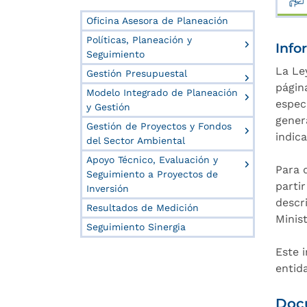
Oficina Asesora de Planeación
Políticas, Planeación y
Info
Seguimiento
La Le
Gestión Presupuestal
págin
Modelo Integrado de Planeación
especi
y Gestión
gener
Gestión de Proyectos y Fondos
indic
del Sector Ambiental
Apoyo Técnico, Evaluación y
Para 
Seguimiento a Proyectos de
parti
Inversión
descri
Resultados de Medición
Minis
Seguimiento Sinergia
Este 
entida
Doc