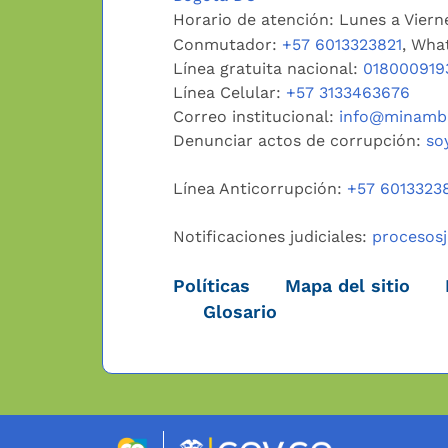
Horario de atención: Lunes a Vier
Conmutador:
+57 6013323821
, Wha
Línea gratuita nacional:
018000919
Línea Celular:
+57 3133463676
Correo institucional:
info@minambi
Denunciar actos de corrupción:
so
Línea Anticorrupción:
+57 6013323
Notificaciones judiciales:
procesos
Políticas
Mapa del sitio
Glosario