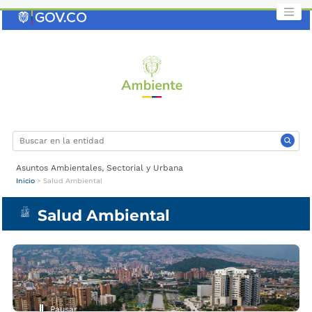
Saltar
al
contenido
clave
Asuntos Ambientales, Sectorial y Urbana
Inicio
>
Salud Ambiental
Salud Ambiental
Pausar