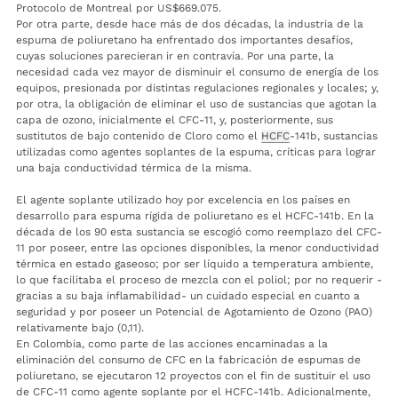
Protocolo de Montreal por US$669.075.
Por otra parte, desde hace más de dos décadas, la industria de la
espuma de poliuretano ha enfrentado dos importantes desafíos,
cuyas soluciones parecieran ir en contravía. Por una parte, la
necesidad cada vez mayor de disminuir el consumo de energía de los
equipos, presionada por distintas regulaciones regionales y locales; y,
por otra, la obligación de eliminar el uso de sustancias que agotan la
capa de ozono, inicialmente el CFC-11, y, posteriormente, sus
sustitutos de bajo contenido de Cloro como el
HCFC
-141b, sustancias
utilizadas como agentes soplantes de la espuma, críticas para lograr
una baja conductividad térmica de la misma.
El agente soplante utilizado hoy por excelencia en los países en
desarrollo para espuma rígida de poliuretano es el HCFC-141b. En la
década de los 90 esta sustancia se escogió como reemplazo del CFC-
11 por poseer, entre las opciones disponibles, la menor conductividad
térmica en estado gaseoso; por ser líquido a temperatura ambiente,
lo que facilitaba el proceso de mezcla con el poliol; por no requerir -
gracias a su baja inflamabilidad- un cuidado especial en cuanto a
seguridad y por poseer un Potencial de Agotamiento de Ozono (PAO)
relativamente bajo (0,11).
En Colombia, como parte de las acciones encaminadas a la
eliminación del consumo de CFC en la fabricación de espumas de
poliuretano, se ejecutaron 12 proyectos con el fin de sustituir el uso
de CFC-11 como agente soplante por el HCFC-141b. Adicionalmente,