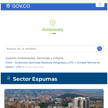
Saltar
al
contenido
clave
Asuntos Ambientales, Sectorial y Urbana
>
Inicio
>
Sustancias Químicas, Residuos Peligrosos y UTO
Unidad Técnica de
>
Ozono – UTO
Sector Espumas
Sector Espumas