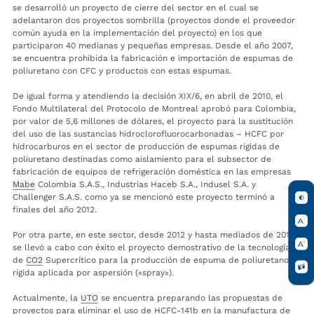
se desarrolló un proyecto de cierre del sector en el cual se
adelantaron dos proyectos sombrilla (proyectos donde el proveedor
común ayuda en la implementación del proyecto) en los que
participaron 40 medianas y pequeñas empresas. Desde el año 2007,
se encuentra prohibida la fabricación e importación de espumas de
poliuretano con CFC y productos con estas espumas.
De igual forma y atendiendo la decisión XIX/6, en abril de 2010, el
Fondo Multilateral del Protocolo de Montreal aprobó para Colombia,
por valor de 5,6 millones de dólares, el proyecto para la sustitución
del uso de las sustancias hidroclorofluorocarbonadas – HCFC por
hidrocarburos en el sector de producción de espumas rígidas de
poliuretano destinadas como aislamiento para el subsector de
fabricación de equipos de refrigeración doméstica en las empresas
Mabe
Colombia S.A.S., Industrias Haceb S.A., Indusel S.A. y
Challenger S.A.S. como ya se mencionó este proyecto terminó a
finales del año 2012.
Por otra parte, en este sector, desde 2012 y hasta mediados de 2013,
se llevó a cabo con éxito el proyecto demostrativo de la tecnología
de
CO2
Supercrítico para la producción de espuma de poliuretano
rígida aplicada por aspersión («spray»).
Actualmente, la
UTO
se encuentra preparando las propuestas de
proyectos para eliminar el uso de HCFC-141b en la manufactura de