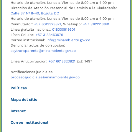
Horario de atención: Lunes a Viernes de 8:00 am a 4:00 pm.
Dirección de Atención Presencial de Servicio a la Ciudadanía:
Calle 37 Nº 8-40, Bogotá DC
Horario de atención: Lunes a Viernes de 8:00 am a 4:00 pm
Conmutador:
+57 6013323821
, Whatsapp:
+57 3102213891
Línea gratuita nacional:
018000919301
Línea Celular:
+57 3133463676
Correo institucional:
info@minambiente.gov.co
Denunciar actos de corrupción:
soytransparente@minambiente.gov.co
Línea Anticorrupción:
+57 6013323821
Ext: 1497
Notificaciones judiciales:
procesosjudiciales@minambiente.gov.co
Políticas
Mapa del sitio
Intranet
Correo Institucional