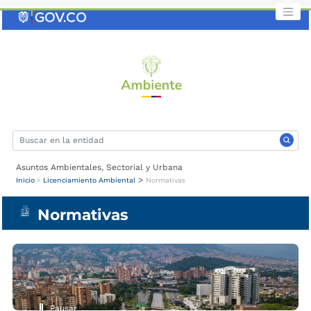
Saltar
al
contenido
clave
Asuntos Ambientales, Sectorial y Urbana
>
Inicio
>
Licenciamiento Ambiental
Normativas
Normativas
Pausar