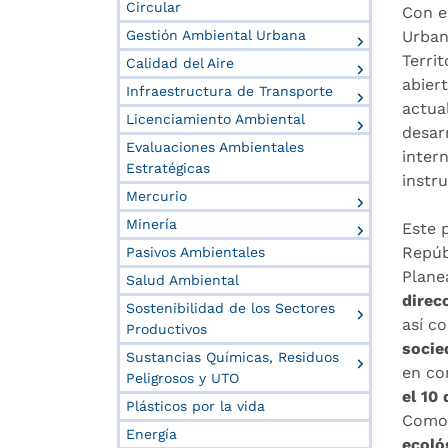
Circular
Con e
Gestión Ambiental Urbana
Urban
Territ
Calidad del Aire
abier
Infraestructura de Transporte
actua
Licenciamiento Ambiental
desar
Evaluaciones Ambientales
inter
Estratégicas
instr
Mercurio
Minería
Este 
Repúb
Pasivos Ambientales
Plane
Salud Ambiental
direc
Sostenibilidad de los Sectores
así c
Productivos
socie
Sustancias Químicas, Residuos
en co
Peligrosos y UTO
el 10
Plásticos por la vida
Como 
Energía
ecoló