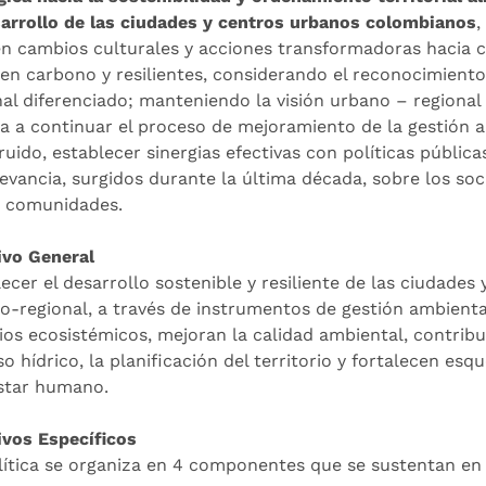
sarrollo de las ciudades y centros urbanos colombianos
,
en cambios culturales y acciones transformadoras hacia c
 en carbono y resilientes, considerando el reconocimiento 
nal diferenciado; manteniendo la visión urbano – regional
a a continuar el proceso de mejoramiento de la gestión a
ruido, establecer sinergias efectivas con políticas públi
levancia, surgidos durante la última década, sobre los so
s comunidades.
ivo General
lecer el desarrollo sostenible y resiliente de las ciudade
o-regional, a través de instrumentos de gestión ambienta
cios ecosistémicos, mejoran la calidad ambiental, contribu
o hídrico, la planificación del territorio y fortalecen es
star humano.
ivos Específicos
lítica se organiza en 4 componentes que se sustentan en l