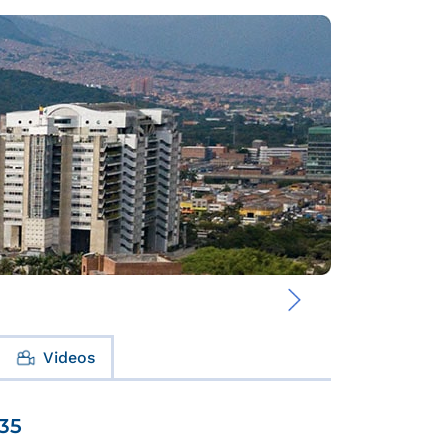
›
Videos
035