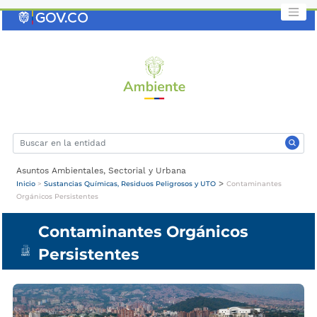
Saltar
al
contenido
clave
Asuntos Ambientales, Sectorial y Urbana
>
Inicio
>
Sustancias Químicas, Residuos Peligrosos y UTO
Contaminantes
Orgánicos Persistentes
Contaminantes Orgánicos
Persistentes