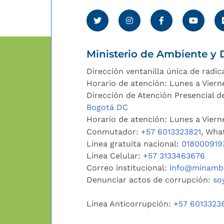
Ministerio de Ambiente y D
Dirección ventanilla única de radic
Horario de atención: Lunes a Viern
Dirección de Atención Presencial de
Bogotá DC
Horario de atención: Lunes a Vier
Conmutador:
+57 6013323821
, Wha
Línea gratuita nacional:
018000919
Línea Celular:
+57 3133463676
Correo institucional:
info@minambi
Denunciar actos de corrupción:
so
Línea Anticorrupción:
+57 6013323