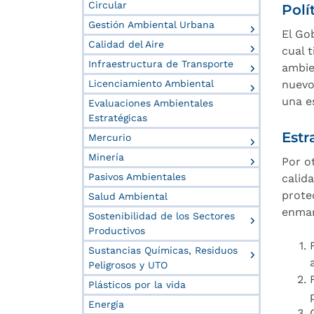
Circular
Polí
Gestión Ambiental Urbana
El Go
Calidad del Aire
cual 
Infraestructura de Transporte
ambie
Licenciamiento Ambiental
nuevo
una e
Evaluaciones Ambientales
Estratégicas
Estr
Mercurio
Minería
Por o
Pasivos Ambientales
calid
prote
Salud Ambiental
enmar
Sostenibilidad de los Sectores
Productivos
Sustancias Químicas, Residuos
Peligrosos y UTO
Plásticos por la vida
Energía