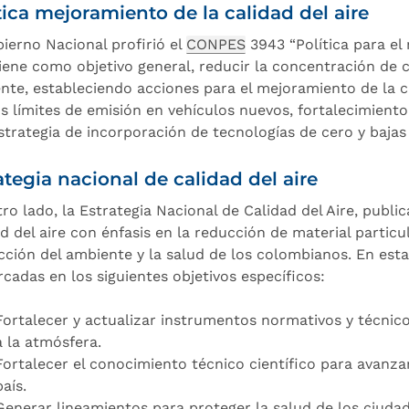
tica mejoramiento de la calidad del aire
bierno Nacional profirió el
CONPES
3943 “Política para el 
tiene como objetivo general, reducir la concentración de 
nte, estableciendo acciones para el mejoramiento de la c
s límites de emisión en vehículos nuevos, fortalecimient
strategia de incorporación de tecnologías de cero y bajas
ategia nacional de calidad del aire
tro lado, la Estrategia Nacional de Calidad del Aire, publi
ad del aire con énfasis en la reducción de material partic
cción del ambiente y la salud de los colombianos. En esta
cadas en los siguientes objetivos específicos:
Fortalecer y actualizar instrumentos normativos y técnic
a la atmósfera.
Fortalecer el conocimiento técnico científico para avanzar 
país.
Generar lineamientos para proteger la salud de los ciuda