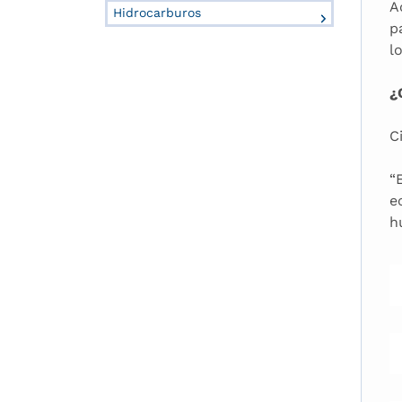
A
Hidrocarburos
p
l
¿
C
“
e
h