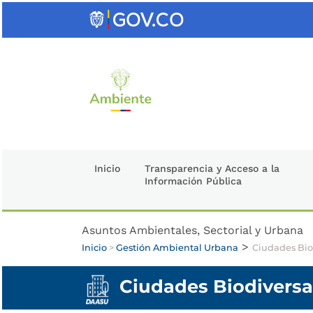
Saltar
al
contenido
clave
Inicio
Transparencia y Acceso a la
Información Pública
Asuntos Ambientales, Sectorial y Urbana
>
Inicio
>
Gestión Ambiental Urbana
Ciudades Biod
Ciudades Biodiversas