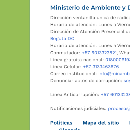
Ministerio de Ambiente y D
Dirección ventanilla única de radic
Horario de atención: Lunes a Viern
Dirección de Atención Presencial de
Bogotá DC
Horario de atención: Lunes a Vier
Conmutador:
+57 6013323821
, Wha
Línea gratuita nacional:
018000919
Línea Celular:
+57 3133463676
Correo institucional:
info@minambi
Denunciar actos de corrupción:
so
Línea Anticorrupción:
+57 6013323
Notificaciones judiciales:
procesos
Políticas
Mapa del sitio