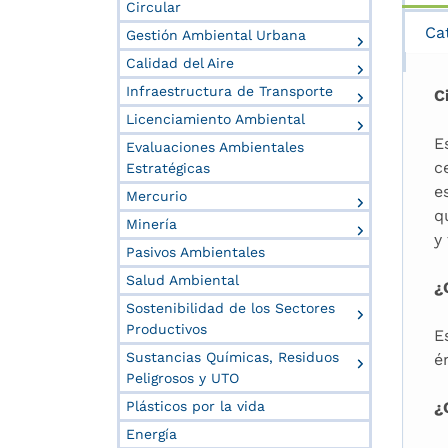
Circular
Ca
Gestión Ambiental Urbana
Calidad del Aire
Infraestructura de Transporte
C
Licenciamiento Ambiental
E
Evaluaciones Ambientales
c
Estratégicas
e
Mercurio
q
Minería
y
Pasivos Ambientales
Salud Ambiental
¿
Sostenibilidad de los Sectores
Productivos
E
Sustancias Químicas, Residuos
é
Peligrosos y UTO
Plásticos por la vida
¿
Energía