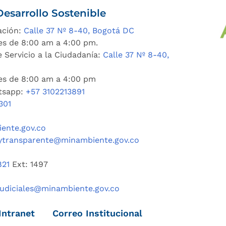
esarrollo Sostenible
ación:
Calle 37 Nº 8-40, Bogotá DC
es de 8:00 am a 4:00 pm.
 Servicio a la Ciudadanía:
Calle 37 Nº 8-40,
nes de 8:00 am a 4:00 pm
tsapp:
+57 3102213891
301
ente.gov.co
ytransparente@minambiente.gov.co
821
Ext: 1497
judiciales@minambiente.gov.co
Intranet
Correo Institucional