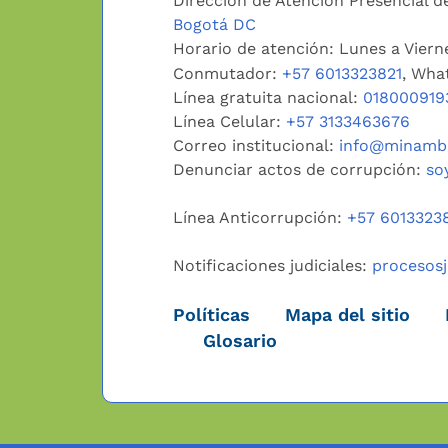
Dirección de Atención Presencial de
Bogotá DC
Horario de atención: Lunes a Vier
Conmutador:
+57 6013323821
, Wha
Línea gratuita nacional:
018000919
Línea Celular:
+57 3133463676
Correo institucional:
info@minambi
Denunciar actos de corrupción:
so
Línea Anticorrupción:
+57 6013323
Notificaciones judiciales:
procesos
Políticas
Mapa del sitio
Glosario