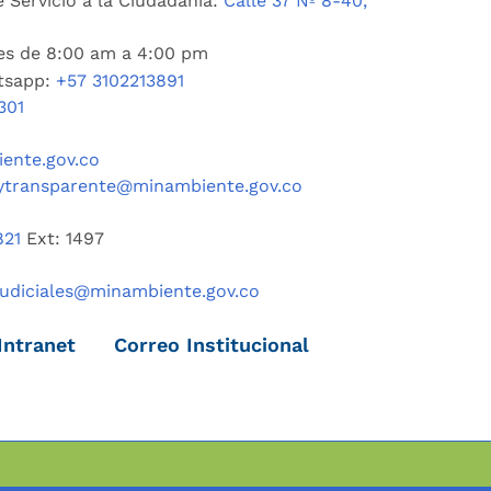
 Servicio a la Ciudadanía:
Calle 37 Nº 8-40,
nes de 8:00 am a 4:00 pm
tsapp:
+57 3102213891
301
ente.gov.co
ytransparente@minambiente.gov.co
821
Ext: 1497
judiciales@minambiente.gov.co
Intranet
Correo Institucional