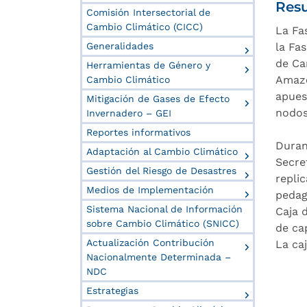
Resu
Comisión Intersectorial de
Cambio Climático (CICC)
La Fa
Generalidades
la Fa
de Ca
Herramientas de Género y
Amazo
Cambio Climático
apues
Mitigación de Gases de Efecto
nodos
Invernadero – GEI
Reportes informativos
Duran
Adaptación al Cambio Climático
Secre
Gestión del Riesgo de Desastres
repli
Medios de Implementación
pedag
Sistema Nacional de Información
Caja 
sobre Cambio Climático (SNICC)
de ca
Actualización Contribución
La ca
Nacionalmente Determinada –
NDC
Estrategias