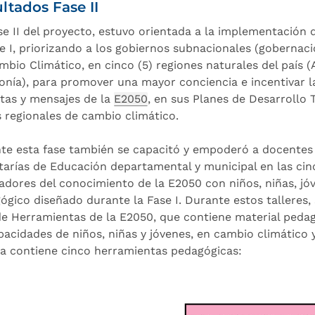
ltados Fase II
se II del proyecto, estuvo orientada a la implementación 
se I, priorizando a los gobiernos subnacionales (gobernaci
mbio Climático, en cinco (5) regiones naturales del país (A
nía), para promover una mayor conciencia e incentivar la i
tas y mensajes de la
E2050
, en sus Planes de Desarrollo T
 regionales de cambio climático.
te esta fase también se capacitó y empoderó a docentes d
tarías de Educación departamental y municipal en las cinc
cadores del conocimiento de la E2050 con niños, niñas, jóv
ógico diseñado durante la Fase I. Durante estos talleres, 
de Herramientas de la E2050, que contiene material pedag
pacidades de niños, niñas y jóvenes, en cambio climático 
ja contiene cinco herramientas pedagógicas: