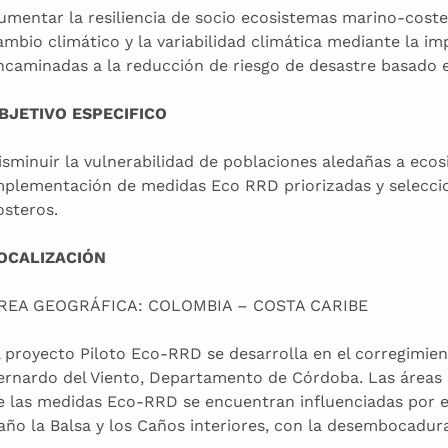
umentar la resiliencia de socio ecosistemas marino-coster
ambio climático y la variabilidad climática mediante la i
ncaminadas a la reducción de riesgo de desastre basado 
BJETIVO ESPECIFICO
isminuir la vulnerabilidad de poblaciones aledañas a eco
mplementación de medidas Eco RRD priorizadas y selecci
osteros.
OCALIZACIÓN
REA GEOGRÁFICA: COLOMBIA – COSTA CARIBE
l proyecto Piloto Eco-RRD se desarrolla en el corregimie
ernardo del Viento, Departamento de Córdoba. Las áreas
e las medidas Eco-RRD se encuentran influenciadas por 
año la Balsa y los Caños interiores, con la desembocadura