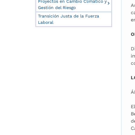
Proyectos en Cambio Climático y
A
Gestión del Riesgo
c
Transición Justa de la Fuerza
e
Laboral
O
D
i
c
L
Á
E
B
d
C