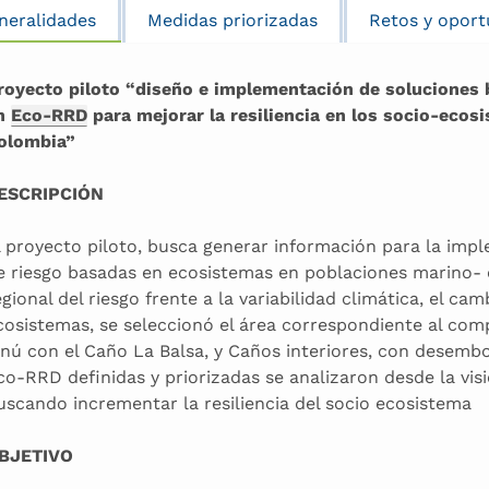
neralidades
Medidas priorizadas
Retos y oport
royecto piloto “diseño e implementación de soluciones 
n
Eco-RRD
para mejorar la resiliencia en los socio-eco
olombia”
ESCRIPCIÓN
l proyecto piloto, busca generar información para la im
e riesgo basadas en ecosistemas en poblaciones marino- c
egional del riesgo frente a la variabilidad climática, el cam
cosistemas, se seleccionó el área correspondiente al com
inú con el Caño La Balsa, y Caños interiores, con desemb
co-RRD definidas y priorizadas se analizaron desde la vis
uscando incrementar la resiliencia del socio ecosistema
BJETIVO