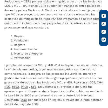
Reductions
–
CERs
por sus siglas en Inglés), a partir de las iniciativas
MDL y MDL-PoA, dichos CERs pueden ser transados entre países del
Anexo I y países No Anexo I. Mientras las iniciativas de mitigación del
tipo MDL son proyectos, con uno o varios sitios de ejecución, las
iniciativas de mitigación del tipo PoA son Programas de actividades
que pueden incluir uno o más proyectos. Las iniciativas surten un
proceso general que consta de:
Diseño
Validación
Registro
Implementación
Monitoreo y Reporte
Verificación
Ejemplos de proyectos MDL y MDL-PoA incluyen, más no se limitan a,
la eficiencia energética, la generación energética con fuentes no
convencionales, la mejora de los procesos industriales, manejo y
gestión de residuos sólidos o de origen agropecuario, entre otros. Los
gases considerados en las iniciativas MDL y MDL PoA son el
CO2
,
CH4
,
N2O
,
HFCs
,
PFCs
y
SF6
. En Colombia el protocolo de Kioto fue
aprobado por el Congreso de la República de Colombia por medio de
la Ley 629 de 2000 y se determinó como la Autoridad Nacional
Designada (
DNA
por sus siglas en Inglés), a través de la nota consular
del 22 de mayo de 2002.