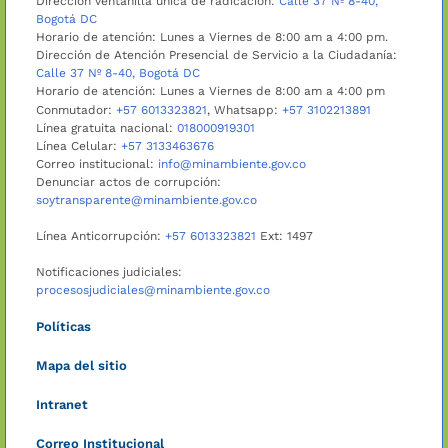
Dirección ventanilla única de radicación:
Calle 37 Nº 8-40,
Bogotá DC
Horario de atención: Lunes a Viernes de 8:00 am a 4:00 pm.
Dirección de Atención Presencial de Servicio a la Ciudadanía:
Calle 37 Nº 8-40, Bogotá DC
Horario de atención: Lunes a Viernes de 8:00 am a 4:00 pm
Conmutador:
+57 6013323821
, Whatsapp:
+57 3102213891
Línea gratuita nacional:
018000919301
Línea Celular:
+57 3133463676
Correo institucional:
info@minambiente.gov.co
Denunciar actos de corrupción:
soytransparente@minambiente.gov.co
Línea Anticorrupción:
+57 6013323821
Ext: 1497
Notificaciones judiciales:
procesosjudiciales@minambiente.gov.co
Políticas
Mapa del sitio
Intranet
Correo Institucional