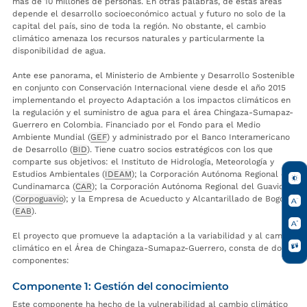
más de 10 millones de personas. En otras palabras, de estas áreas
depende el desarrollo socioeconómico actual y futuro no solo de la
capital del país, sino de toda la región. No obstante, el cambio
climático amenaza los recursos naturales y particularmente la
disponibilidad de agua.
Ante ese panorama, el Ministerio de Ambiente y Desarrollo Sostenible
en conjunto con Conservación Internacional viene desde el año 2015
implementando el proyecto Adaptación a los impactos climáticos en
la regulación y el suministro de agua para el área Chingaza-Sumapaz-
Guerrero en Colombia. Financiado por el Fondo para el Medio
Ambiente Mundial (
GEF
) y administrado por el Banco Interamericano
de Desarrollo (
BID
). Tiene cuatro socios estratégicos con los que
comparte sus objetivos: el Instituto de Hidrología, Meteorología y
Estudios Ambientales (
IDEAM
); la Corporación Autónoma Regional de
Cundinamarca (
CAR
); la Corporación Autónoma Regional del Guavio
(
Corpoguavio
); y la Empresa de Acueducto y Alcantarillado de Bogotá
(
EAB
).
El proyecto que promueve la adaptación a la variabilidad y al cambio
climático en el Área de Chingaza-Sumapaz-Guerrero, consta de dos
componentes:
Componente 1: Gestión del conocimiento
Este componente ha hecho de la vulnerabilidad al cambio climático