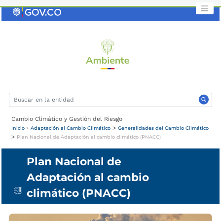
Saltar
al
contenido
clave
Cambio Climático y Gestión del Riesgo
>
Inicio
>
Adaptación al Cambio Climático
Generalidades del Cambio Climático
>
Plan Nacional de Adaptación al cambio climático (PNACC)
Plan Nacional de
Adaptación al cambio
climático (PNACC)