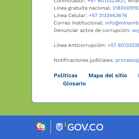
Conmutador:
+57 6013323821
, Wha
Línea gratuita nacional:
018000919
Línea Celular:
+57 3133463676
Correo institucional:
info@minambi
Denunciar actos de corrupción:
so
Línea Anticorrupción:
+57 6013323
Notificaciones judiciales:
procesos
Políticas
Mapa del sitio
Glosario