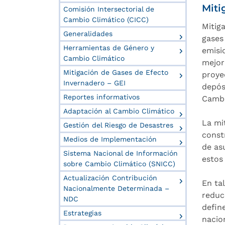
Miti
Comisión Intersectorial de
Cambio Climático (CICC)
Mitig
Generalidades
gases
Herramientas de Género y
emisi
Cambio Climático
mejor
Mitigación de Gases de Efecto
proye
Invernadero – GEI
depós
Reportes informativos
Cambi
Adaptación al Cambio Climático
La mi
Gestión del Riesgo de Desastres
const
Medios de Implementación
de as
Sistema Nacional de Información
estos
sobre Cambio Climático (SNICC)
Actualización Contribución
En ta
Nacionalmente Determinada –
reduc
NDC
defin
Estrategias
nacio