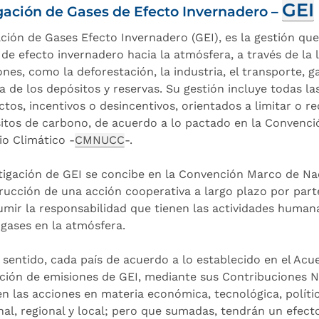
GEI
gación de Gases de Efecto Invernadero –
ación de Gases Efecto Invernadero (GEI), es la gestión que
 de efecto invernadero hacia la atmósfera, a través de la 
ones, como la deforestación, la industria, el transporte, 
a de los depósitos y reservas. Su gestión incluye todas las
ctos, incentivos o desincentivos, orientados a limitar o r
itos de carbono, de acuerdo a lo pactado en la Convenc
o Climático -
CMNUCC
-.
tigación de GEI se concibe en la Convención Marco de N
rucción de una acción cooperativa a largo plazo por parte
umir la responsabilidad que tienen las actividades human
 gases en la atmósfera.
l sentido, cada país de acuerdo a lo establecido en el Acu
ción de emisiones de GEI, mediante sus Contribuciones 
en las acciones en materia económica, tecnológica, políti
nal, regional y local; pero que sumadas, tendrán un efecto