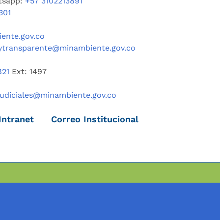
tsapp:
+57 3102213891
301
ente.gov.co
ytransparente@minambiente.gov.co
821
Ext: 1497
judiciales@minambiente.gov.co
Intranet
Correo Institucional