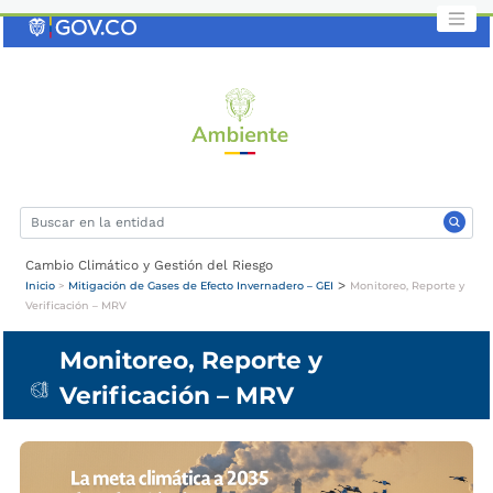
Saltar
al
contenido
clave
Cambio Climático y Gestión del Riesgo
>
Inicio
>
Mitigación de Gases de Efecto Invernadero – GEI
Monitoreo, Reporte y
Verificación – MRV
Monitoreo, Reporte y
Verificación – MRV