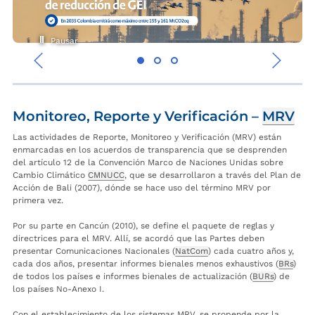
Pausar
‹
›
Monitoreo, Reporte y Verificación –
MRV
Las actividades de Reporte, Monitoreo y Verificación (MRV) están
enmarcadas en los acuerdos de transparencia que se desprenden
del artículo 12 de la Convención Marco de Naciones Unidas sobre
Cambio Climático
CMNUCC
, que se desarrollaron a través del Plan de
Acción de Bali (2007), dónde se hace uso del término MRV por
primera vez.
Por su parte en Cancún (2010), se define el paquete de reglas y
directrices para el MRV. Allí, se acordó que las Partes deben
presentar Comunicaciones Nacionales (
NatCom
) cada cuatro años y,
cada dos años, presentar informes bienales menos exhaustivos (
BRs
)
de todos los países e informes bienales de actualización (
BURs
) de
los países No-Anexo I.
Con el establecimiento de los sistemas MRV, se propende por la