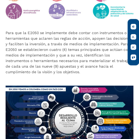
Para que la E2050 se implemente debe contar con instrumentos o
herramientas que aclaren las reglas de acción, apoyen las decisiones
y faciliten la inversión, a través de medios de implementación. Para la
E2050 se establecieron cuatro (4) temas principales que actúan como
medios de implementación y que a su vez, identifican los
instrumentos o herramientas necesarios para materializar el trabajo
de cada una de las nueve (9) apuestas y el avance hacia el
cumplimiento de la visión y los objetivos.