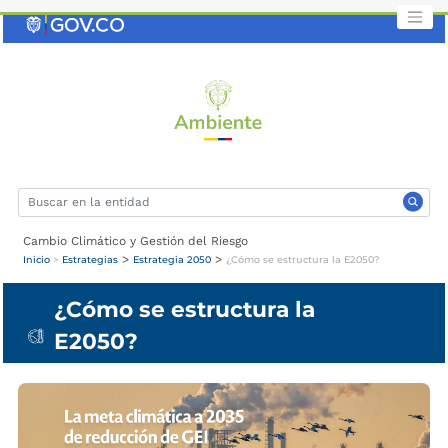
Saltar
al
contenido
clave
Cambio Climático y Gestión del Riesgo
>
>
Inicio
>
Estrategias
Estrategia 2050
¿Cómo se estructura la E2050?
¿Cómo se estructura la
E2050?