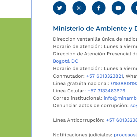
Ministerio de Ambiente y D
Dirección ventanilla única de radic
Horario de atención: Lunes a Viern
Dirección de Atención Presencial de
Bogotá DC
Horario de atención: Lunes a Vier
Conmutador:
+57 6013323821
, Wha
Línea gratuita nacional:
018000919
Línea Celular:
+57 3133463676
Correo institucional:
info@minambi
Denunciar actos de corrupción:
so
Línea Anticorrupción:
+57 6013323
Notificaciones judiciales:
procesos