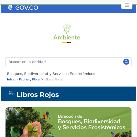
Saltar
al
contenido
clave
Bosques, Biodiversidad y Servicios Ecosistémicos
>
Inicio
>
Fauna y Flora
Libros Rojos
Libros Rojos