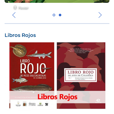
Pausar
‹
›
Libros Rojos