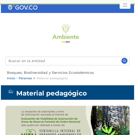
Saltar
al
contenido
clave
Bosques, Biodiversidad y Servicios Ecosistémicos
>
Inicio
>
Páramos
Material pedagógico
Material pedagógico