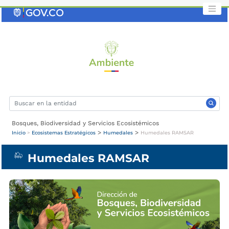
Saltar
al
contenido
clave
Bosques, Biodiversidad y Servicios Ecosistémicos
>
>
Inicio
>
Ecosistemas Estratégicos
Humedales
Humedales RAMSAR
Humedales RAMSAR