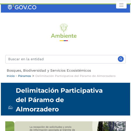
Saltar
al
contenido
clave
Bosques, Biodiversidad y Servicios Ecosistémicos
>
Inicio
>
Páramos
Delimitación Participativa del Páramo de Almorzadero
Delimitación Participativa
del Páramo de
Almorzadero