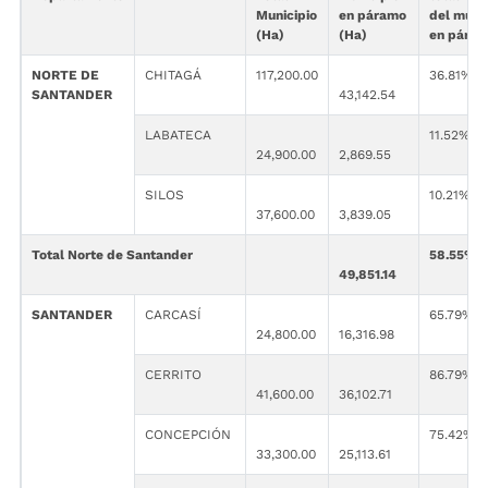
Municipio
en páramo
del
munic
(Ha)
(Ha)
en páram
NORTE DE
CHITAGÁ
117,200.00
36.81%
SANTANDER
43,142.54
LABATECA
11.52%
24,900.00
2,869.55
SILOS
10.21%
37,600.00
3,839.05
Total Norte de Santander
58.55%
49,851.14
SANTANDER
CARCASÍ
65.79%
24,800.00
16,316.98
CERRITO
86.79%
41,600.00
36,102.71
CONCEPCIÓN
75.42%
33,300.00
25,113.61