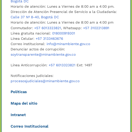
Bogotá DC
Horario de atención: Lunes a Viernes de 8:00 am a 4:00 pm.
Dirección de Atención Presencial de Servicio a la Ciudadanía:
Calle 37 Nº 8-40, Bogotá DC
Horario de atención: Lunes a Viernes de 8:00 am a 4:00 pm
Conmutador:
+57 6013323821
, Whatsapp:
+57 3102213891
Línea gratuita nacional:
018000919301
Línea Celular:
+57 3133463676
Correo institucional:
info@minambiente.gov.co
Denunciar actos de corrupción:
soytransparente@minambiente.gov.co
Línea Anticorrupción:
+57 6013323821
Ext: 1497
Notificaciones judiciales:
procesosjudiciales@minambiente.gov.co
Políticas
Mapa del sitio
Intranet
Correo Institucional