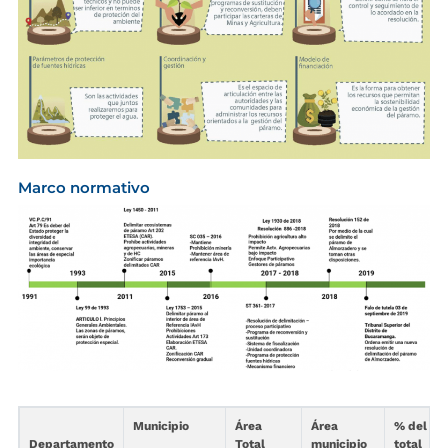
Marco normativo
Municipio
Área
Área
% del ár
Departamento
Total
municipio
total