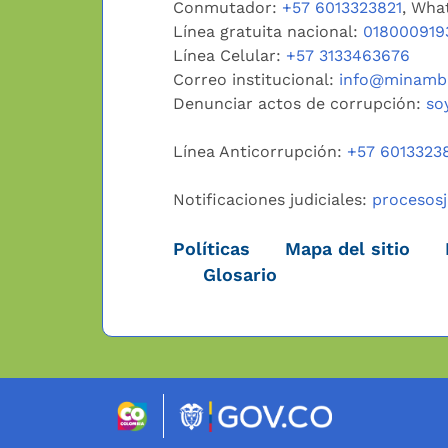
Conmutador:
+57 6013323821
, Wha
Línea gratuita nacional:
018000919
Línea Celular:
+57 3133463676
Correo institucional:
info@minambi
Denunciar actos de corrupción:
so
Línea Anticorrupción:
+57 6013323
Notificaciones judiciales:
procesos
Políticas
Mapa del sitio
Glosario