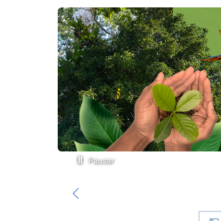
Pausar
‹