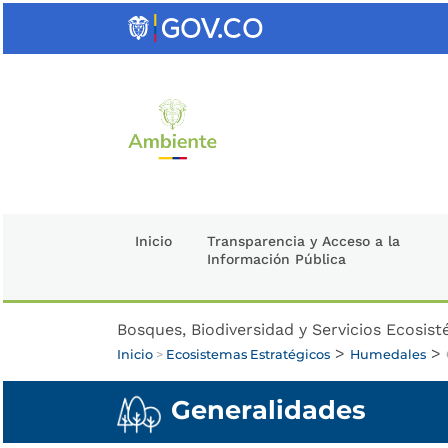
Saltar
al
contenido
clave
Inicio
Transparencia y Acceso a la
Información Pública
Bosques, Biodiversidad y Servicios Ecosis
>
>
Inicio
>
Ecosistemas Estratégicos
Humedales
Generalidades