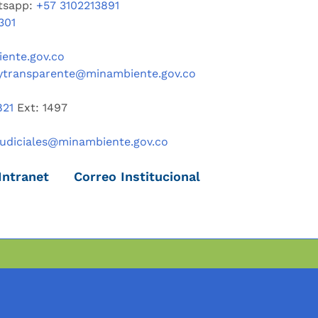
tsapp:
+57 3102213891
301
ente.gov.co
ytransparente@minambiente.gov.co
821
Ext: 1497
judiciales@minambiente.gov.co
Intranet
Correo Institucional