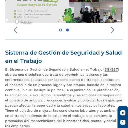
Pausar
‹
›
Sistema de Gestión de Seguridad y Salud
en el Trabajo
El Sistema de Gestión de Seguridad y Salud en el Trabajo (
SG-SST
)
abarca una disciplina que trata de prevenir las lesiones y las
enfermedades causadas por las condiciones de trabajo, consiste en
el desarrollo de un proceso lógico y por etapas, basado en la mejora
continua, lo cual incluye la política, la organización, la planificación,
la aplicación, la evaluación, la auditoría y las acciones de mejora con
el objetivo de anticipar, reconocer, evaluar y controlar los riesgos que
puedan afectar la seguridad y la salud en los espacios laborales.
Tiene el objetivo de mejorar las condiciones laborales y el ambiente
en el trabajo, además de la salud en el trabajo, que conlleva la
promoción del mantenimiento del bienestar físico, mental y social de
los empleados.