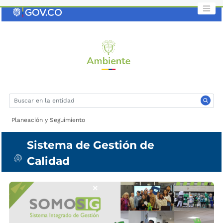
Saltar
al
contenido
clave
Planeación y Seguimiento
Sistema de Gestión de
Calidad