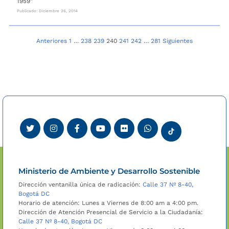
1959"
Publicado: Diciembre 26, 2014
Navegación
Anteriores
1
…
238
239
240
241
242
…
281
Siguientes
de
entradas
Ministerio de Ambiente y Desarrollo Sostenible
Dirección ventanilla única de radicación:
Calle 37 Nº 8-40,
Bogotá DC
Horario de atención: Lunes a Viernes de 8:00 am a 4:00 pm.
Dirección de Atención Presencial de Servicio a la Ciudadanía:
Calle 37 Nº 8-40, Bogotá DC