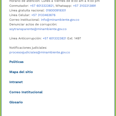
Horario de atención: Lunes a Viernes de 8:00 am a 4:00 pm
Conmutador:
+57 6013323821
, Whatsapp:
+57 3102213891
Línea gratuita nacional:
018000919301
Línea Celular:
+57 3133463676
Correo institucional:
info@minambiente.gov.co
Denunciar actos de corrupción:
soytransparente@minambiente.gov.co
Línea Anticorrupción:
+57 6013323821
Ext: 1497
Notificaciones judiciales:
procesosjudiciales@minambiente.gov.co
Políticas
Mapa del sitio
Intranet
Correo Institucional
Glosario