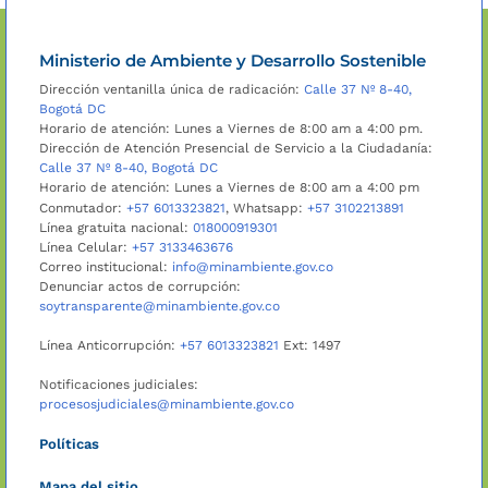
Ministerio de Ambiente y Desarrollo Sostenible
Dirección ventanilla única de radicación:
Calle 37 Nº 8-40,
Bogotá DC
Horario de atención: Lunes a Viernes de 8:00 am a 4:00 pm.
Dirección de Atención Presencial de Servicio a la Ciudadanía:
Calle 37 Nº 8-40, Bogotá DC
Horario de atención: Lunes a Viernes de 8:00 am a 4:00 pm
Conmutador:
+57 6013323821
, Whatsapp:
+57 3102213891
Línea gratuita nacional:
018000919301
Línea Celular:
+57 3133463676
Correo institucional:
info@minambiente.gov.co
Denunciar actos de corrupción:
soytransparente@minambiente.gov.co
Línea Anticorrupción:
+57 6013323821
Ext: 1497
Notificaciones judiciales:
procesosjudiciales@minambiente.gov.co
Políticas
Mapa del sitio