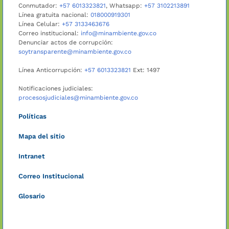
Conmutador:
+57 6013323821
, Whatsapp:
+57 3102213891
Línea gratuita nacional:
018000919301
Línea Celular:
+57 3133463676
Correo institucional:
info@minambiente.gov.co
Denunciar actos de corrupción:
soytransparente@minambiente.gov.co
Línea Anticorrupción:
+57 6013323821
Ext: 1497
Notificaciones judiciales:
procesosjudiciales@minambiente.gov.co
Políticas
Mapa del sitio
Intranet
Correo Institucional
Glosario