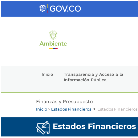
Saltar
al
contenido
clave
Inicio
Transparencia y Acceso a la
Información Pública
Finanzas y Presupuesto
>
Inicio
>
Estados Financieros
Estados Financiero
Estados Financiero