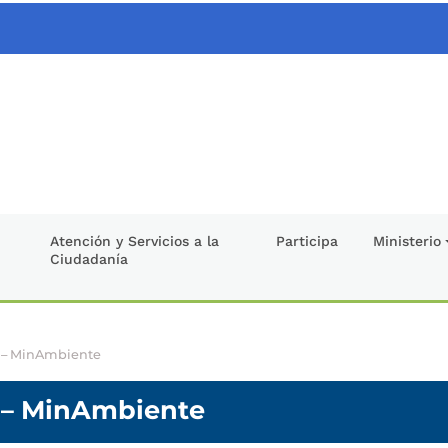
Atención y Servicios a la
Participa
Ministerio
Ciudadanía
s – MinAmbiente
s – MinAmbiente