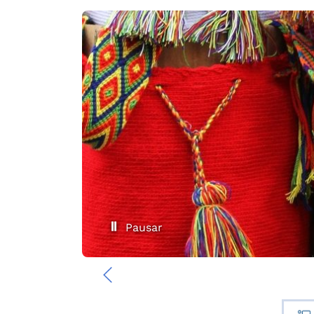
Pausar
‹