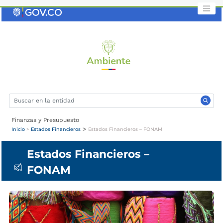
Saltar
al
contenido
clave
Finanzas y Presupuesto
>
Inicio
>
Estados Financieros
Estados Financieros – FONAM
Estados Financieros –
FONAM