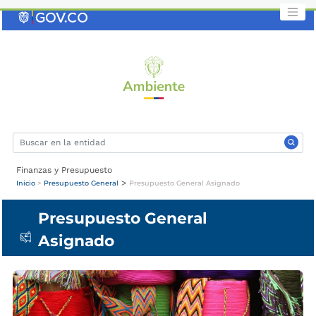
Saltar
al
contenido
clave
Finanzas y Presupuesto
>
Inicio
>
Presupuesto General
Presupuesto General Asignado
Presupuesto General
Asignado