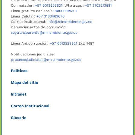
Conmutador:
+57 6013323821
, Whatsapp:
+57 3102213891
Línea gratuita nacional:
018000919301
Línea Celular:
+57 3133463676
Correo institucional:
info@minambiente.gov.co
Denunciar actos de corrupción:
soytransparente@minambiente.gov.co
Línea Anticorrupción:
+57 6013323821
Ext: 1497
Notificaciones judiciales:
procesosjudiciales@minambiente.gov.co
Políticas
Mapa del sitio
Intranet
Correo Institucional
Glosario