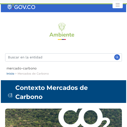
Saltar
al
contenido
clave
mercado-carbono
Inicio
>
Mercados de Carbono
Contexto Mercados de
Carbono