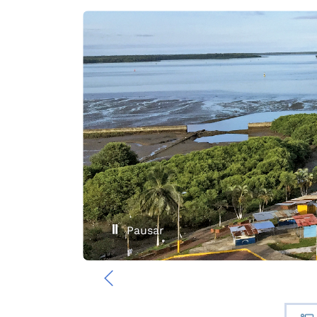
Pausar
‹