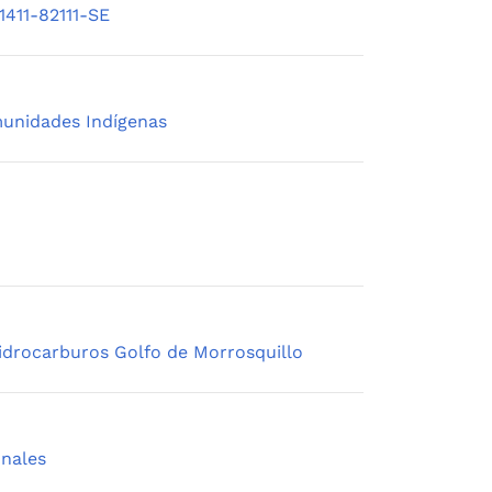
1411-82111-SE
munidades Indígenas
idrocarburos Golfo de Morrosquillo
onales