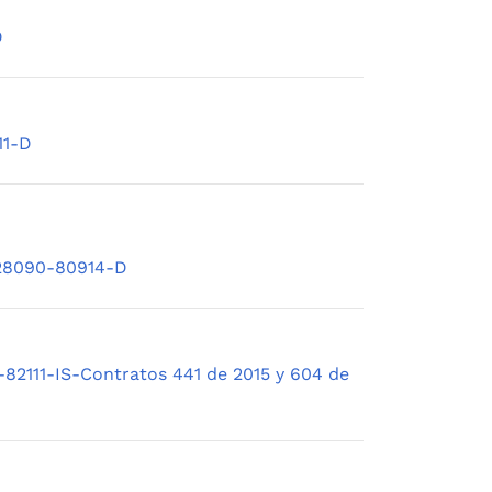
D
11-D
-128090-80914-D
-82111-IS-Contratos 441 de 2015 y 604 de