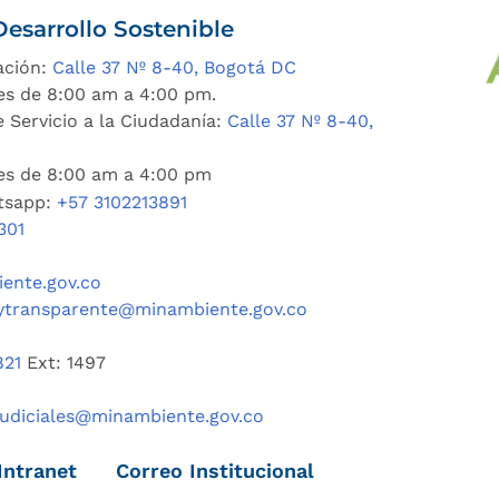
esarrollo Sostenible
ación:
Calle 37 Nº 8-40, Bogotá DC
es de 8:00 am a 4:00 pm.
 Servicio a la Ciudadanía:
Calle 37 Nº 8-40,
nes de 8:00 am a 4:00 pm
tsapp:
+57 3102213891
301
ente.gov.co
ytransparente@minambiente.gov.co
821
Ext: 1497
judiciales@minambiente.gov.co
Intranet
Correo Institucional