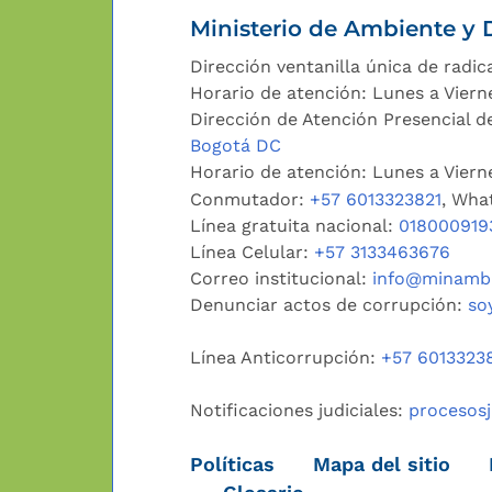
Ministerio de Ambiente y D
Dirección ventanilla única de radic
Horario de atención: Lunes a Viern
Dirección de Atención Presencial de
Bogotá DC
Horario de atención: Lunes a Vier
Conmutador:
+57 6013323821
, Wha
Línea gratuita nacional:
018000919
Línea Celular:
+57 3133463676
Correo institucional:
info@minambi
Denunciar actos de corrupción:
so
Línea Anticorrupción:
+57 6013323
Notificaciones judiciales:
procesos
Políticas
Mapa del sitio