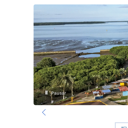
Pausar
‹