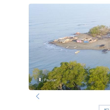
Pausar
‹