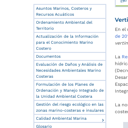
Asuntos Marinos, Costeros y
Recursos Acuáticos
Vert
Ordenamiento Ambiental del
Territorio
En el
de 20
Actualización de la Información
para el Conocimiento Marino
verti
Costero
Documentos
La
Re
hídri
Evaluación de Daños y Análisis de
(Decr
Necesidades Ambientales Marino
Costeras
Desarr
Espac
Formulación de los Planes de
Ordenación y Manejo Integrado de
Integr
la Unidad Ambiental Costera
Gestión del riesgo ecológico en las
La no
zonas marino-costeras e insulares
coste
Calidad Ambiental Marina
Glosario