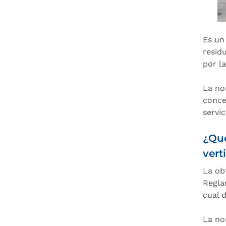
Es un
resid
por l
La no
conce
servi
¿Qué
vert
La ob
Reglam
cual 
La no