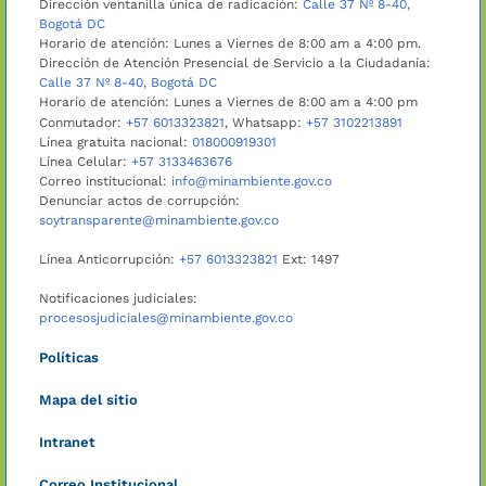
Dirección ventanilla única de radicación:
Calle 37 Nº 8-40,
Bogotá DC
Horario de atención: Lunes a Viernes de 8:00 am a 4:00 pm.
Dirección de Atención Presencial de Servicio a la Ciudadanía:
Calle 37 Nº 8-40, Bogotá DC
Horario de atención: Lunes a Viernes de 8:00 am a 4:00 pm
Conmutador:
+57 6013323821
, Whatsapp:
+57 3102213891
Línea gratuita nacional:
018000919301
Línea Celular:
+57 3133463676
Correo institucional:
info@minambiente.gov.co
Denunciar actos de corrupción:
soytransparente@minambiente.gov.co
Línea Anticorrupción:
+57 6013323821
Ext: 1497
Notificaciones judiciales:
procesosjudiciales@minambiente.gov.co
Políticas
Mapa del sitio
Intranet
Correo Institucional