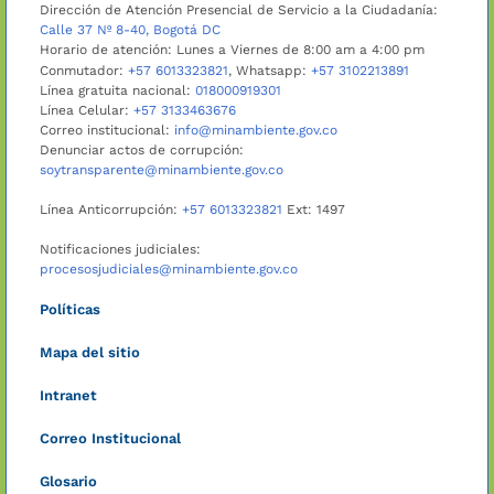
Dirección de Atención Presencial de Servicio a la Ciudadanía:
Calle 37 Nº 8-40, Bogotá DC
Horario de atención: Lunes a Viernes de 8:00 am a 4:00 pm
Conmutador:
+57 6013323821
, Whatsapp:
+57 3102213891
Línea gratuita nacional:
018000919301
Línea Celular:
+57 3133463676
Correo institucional:
info@minambiente.gov.co
Denunciar actos de corrupción:
soytransparente@minambiente.gov.co
Línea Anticorrupción:
+57 6013323821
Ext: 1497
Notificaciones judiciales:
procesosjudiciales@minambiente.gov.co
Políticas
Mapa del sitio
Intranet
Correo Institucional
Glosario