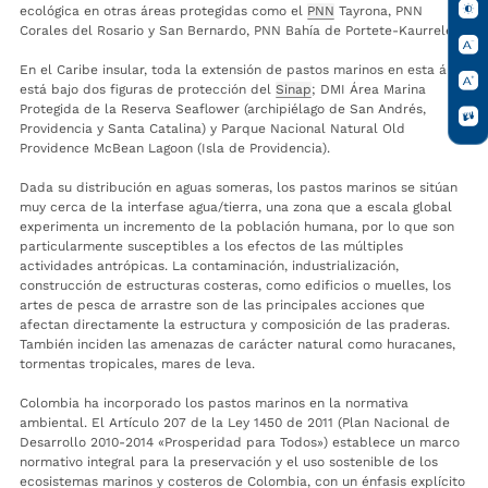
ecológica en otras áreas protegidas como el
PNN
Tayrona, PNN
Corales del Rosario y San Bernardo, PNN Bahía de Portete-Kaurrele.
En el Caribe insular, toda la extensión de pastos marinos en esta área
está bajo dos figuras de protección del
Sinap
; DMI Área Marina
Protegida de la Reserva Seaflower (archipiélago de San Andrés,
Providencia y Santa Catalina) y Parque Nacional Natural Old
Providence McBean Lagoon (Isla de Providencia).
Dada su distribución en aguas someras, los pastos marinos se sitúan
muy cerca de la interfase agua/tierra, una zona que a escala global
experimenta un incremento de la población humana, por lo que son
particularmente susceptibles a los efectos de las múltiples
actividades antrópicas. La contaminación, industrialización,
construcción de estructuras costeras, como edificios o muelles, los
artes de pesca de arrastre son de las principales acciones que
afectan directamente la estructura y composición de las praderas.
También inciden las amenazas de carácter natural como huracanes,
tormentas tropicales, mares de leva.
Colombia ha incorporado los pastos marinos en la normativa
ambiental. El Artículo 207 de la Ley 1450 de 2011 (Plan Nacional de
Desarrollo 2010-2014 «Prosperidad para Todos») establece un marco
normativo integral para la preservación y el uso sostenible de los
ecosistemas marinos y costeros de Colombia, con un énfasis explícito