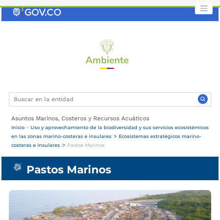
Saltar
al
contenido
clave
Asuntos Marinos, Costeros y Recursos Acuáticos
Inicio
>
Uso y aprovechamiento de la biodiversidad y sus servicios ecosistémicos
>
en las zonas marino-costeras e insulares
Ecosistemas estratégicos marino-
>
costeras e insulares
Pastos Marinos
Pastos Marinos