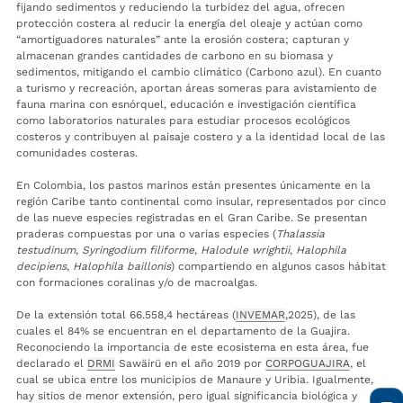
fijando sedimentos y reduciendo la turbidez del agua, ofrecen
protección costera al reducir la energía del oleaje y actúan como
“amortiguadores naturales” ante la erosión costera; capturan y
almacenan grandes cantidades de carbono en su biomasa y
sedimentos, mitigando el cambio climático (Carbono azul). En cuanto
a turismo y recreación, aportan áreas someras para avistamiento de
fauna marina con esnórquel, educación e investigación científica
como laboratorios naturales para estudiar procesos ecológicos
costeros y contribuyen al paisaje costero y a la identidad local de las
comunidades costeras.
En Colombia, los pastos marinos están presentes únicamente en la
región Caribe tanto continental como insular, representados por cinco
de las nueve especies registradas en el Gran Caribe. Se presentan
praderas compuestas por una o varias especies (
Thalassia
testudinum
,
Syringodium filiforme
,
Halodule wrightii
,
Halophila
decipiens
,
Halophila baillonis
) compartiendo en algunos casos hábitat
con formaciones coralinas y/o de macroalgas.
De la extensión total 66.558,4 hectáreas (
INVEMAR
,2025), de las
cuales el 84% se encuentran en el departamento de la Guajira.
Reconociendo la importancia de este ecosistema en esta área, fue
declarado el
DRMI
Sawäirü en el año 2019 por
CORPOGUAJIRA
, el
cual se ubica entre los municipios de Manaure y Uribia. Igualmente,
hay sitios de menor extensión, pero igual significancia biológica y