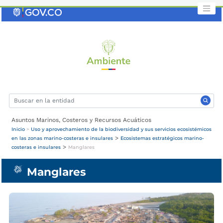
Saltar
al
contenido
clave
Asuntos Marinos, Costeros y Recursos Acuáticos
Inicio
>
Uso y aprovechamiento de la biodiversidad y sus servicios ecosistémicos
>
en las zonas marino-costeras e insulares
Ecosistemas estratégicos marino-
>
costeras e insulares
Manglares
Manglares