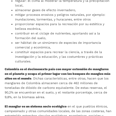
regular: el clima al moderar la temperatura y la precipitación
local,
almacenar gases de efecto invernadero,
mitigar procesos erosivos y peligros naturales, por ejemplo:
inundaciones, tormentas, y huracanes, entre otros
proporcionar espacios para la recreación por su estética y
belleza escénica,
contribuir en el ciclaje de nutrientes, aportando así a la
formación del suelo,
ser hábitat de un sinnúmero de especies de importancia
comercial y económica,
constituir espacios para recrear la ciencia, a través de la
investigación y la educación, y las costumbres y prácticas
culturales.
Colombia es el decimosexto país con mayor extensión de manglares
en el planeta y ocupa el primer lugar con los bosques de mangles más
altos en el mundo
. Dichas características, entre otras, hacen que los
manglares de Colombia almacenen cerca de 462 millones de
toneladas de dióxido de carbono equivalente. De estas reservas, el
90,2% se encuentran en el suelo, y el restante porcentaje, cerca de
9,8%, en la biomasa aérea.
El manglar es un sistema socio ecológico
en el que pueblos étnicos,
campesinado y otras comunidades locales, de las zonas costeras, han
entretejido estrechos vínculos ecológicos, económicos, sociales y