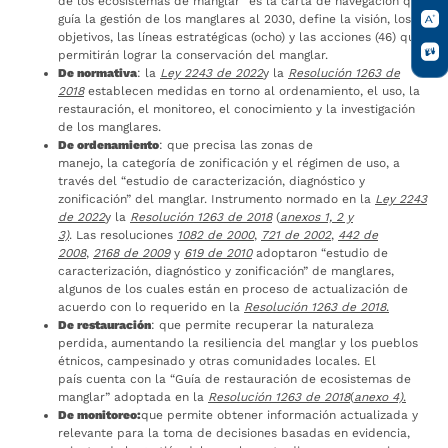
de los ecosistemas de manglar” es la carta de navegación que
guía la gestión de los manglares al 2030, define la visión, los
objetivos, las líneas estratégicas (ocho) y las acciones (46) que
permitirán lograr la conservación del manglar.
De normativa
: la
Ley 2243 de 2022
y la
Resolución 1263 de
2018
establecen medidas en torno al ordenamiento, el uso, la
restauración, el monitoreo, el conocimiento y la investigación
de los manglares.
De ordenamiento
: que precisa las zonas de
manejo, la categoría de zonificación y el régimen de uso, a
través del “estudio de caracterización, diagnóstico y
zonificación” del manglar. Instrumento normado en la
Ley 2243
de 2022
y la
Resolución 1263 de 2018
(
anexos 1, 2 y
3)
. Las resoluciones
1082 de 2000
,
721 de 2002
,
442 de
2008
,
2168 de 2009
y
619 de 2010
adoptaron “estudio de
caracterización, diagnóstico y zonificación” de manglares,
algunos de los cuales están en proceso de actualización de
acuerdo con lo requerido en la
Resolución 1263 de 2018
.
De restauración
: que permite recuperar la naturaleza
perdida, aumentando la resiliencia del manglar y los pueblos
étnicos, campesinado y otras comunidades locales. El
país cuenta con la “Guía de restauración de ecosistemas de
manglar” adoptada en la
Resolución 1263 de 2018
(
anexo 4)
.
De monitoreo:
que permite obtener información actualizada y
relevante para la toma de decisiones basadas en evidencia,