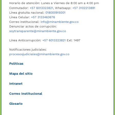
Horario de atención: Lunes a Viernes de 8:00 am a 4:00 pm
Conmutador:
+57 6013323821
, Whatsapp:
+57 3102213891
Línea gratuita nacional:
018000919301
Línea Celular:
+57 3133463676
Correo institucional:
info@minambiente.gov.co
Denunciar actos de corrupción:
soytransparente@minambiente.gov.co
Línea Anticorrupción:
+57 6013323821
Ext: 1497
Notificaciones judiciales:
procesosjudiciales@minambiente.gov.co
Políticas
Mapa del sitio
Intranet
Correo Institucional
Glosario