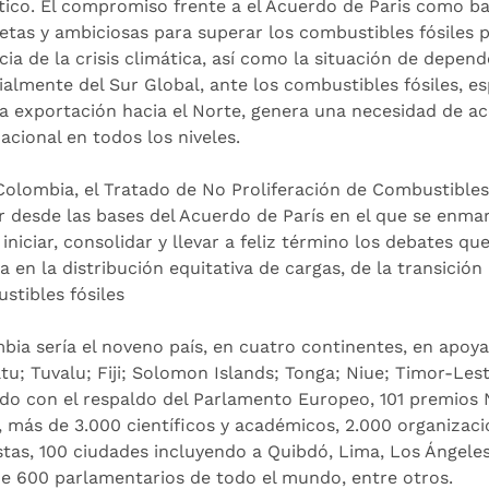
tico. El compromiso frente a el Acuerdo de Paris como ba
etas y ambiciosas para superar los combustibles fósiles 
cia de la crisis climática, así como la situación de depe
ialmente del Sur Global, ante los combustibles fósiles, e
la exportación hacia el Norte, genera una necesidad de ac
acional en todos los niveles.
Colombia, el Tratado de No Proliferación de Combustibles
r desde las bases del Acuerdo de París en el que se enmar
iniciar, consolidar y llevar a feliz término los debates q
 en la distribución equitativa de cargas, de la transición
stibles fósiles
bia sería el noveno país, en cuatro continentes, en apoyar
tu; Tuvalu; Fiji; Solomon Islands; Tonga; Niue; Timor-Le
do con el respaldo del Parlamento Europeo, 101 premios N
, más de 3.000 científicos y académicos, 2.000 organizacio
istas, 100 ciudades incluyendo a Quibdó, Lima, Los Ángeles
e 600 parlamentarios de todo el mundo, entre otros.