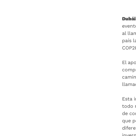
Dubái
event
al ll
país 
COP28
El ap
compr
camin
llamad
Esta 
todo 
de co
que p
difer
inver