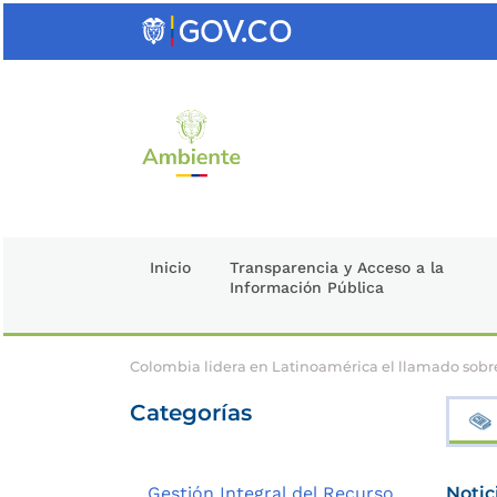
Saltar
al
contenido
clave
Inicio
Transparencia y Acceso a la
Información Pública
Colombia lidera en Latinoamérica el llamado sobre 
Categorías
Gestión Integral del Recurso
Notic