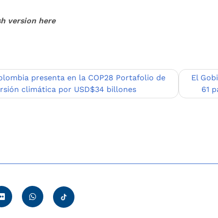
sh version here
egación
olombia presenta en la COP28 Portafolio de
El Gob
ersión climática por USD$34 billones
61 p
adas