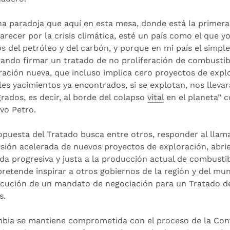
na paradoja que aquí en esta mesa, donde está la primera
arecer por la crisis climática, esté un país como el que 
os del petróleo y del carbón, y porque en mi país el simp
itando firmar un tratado de no proliferación de combustib
ración nueva, que incluso implica cero proyectos de exp
les yacimientos ya encontrados, si se explotan, nos llev
grados, es decir, al borde del colapso
vital
en el planeta” 
vo Petro.
opuesta del Tratado busca entre otros, responder al llama
sión acelerada de nuevos proyectos de exploración, abri
lida progresiva y justa a la producción actual de combustib
 pretende inspirar a otros gobiernos de la región y del mu
cución de un mandato de negociación para un Tratado de
s.
bia se mantiene comprometida con el proceso de la Con