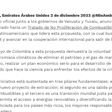
, Emiratos Árabes Unidos 2 de diciembre 2023 @MinAmb
o oficial junto a los gobiernos de Vanuatu y Tuvalu, anun
amado hacia un
Tratado de No Proliferación de Combustibl
latinoamericano que lidera esta propuesta, con la cual bus
 y avanzar en la cooperación internacional para salir de l
oyo de Colombia a esta propuesta demuestra la voluntad p
omisos climáticos de eliminar el petróleo y el gas de mane
o, realizar un plan económico serio para el desarrollo de
o que hace la ciencia para enfrentar los efectos de la cri
iniciativa está sustentada en tres pilares fundamentales:
nuevo proyecto de extracción; el segundo es una salida p
mbustibles y el tercero es una transición mundial justa p
ermita el acceso a energías renovables y diversificando l
enciada para los países más ricos, los mayores responsabl
nadero.