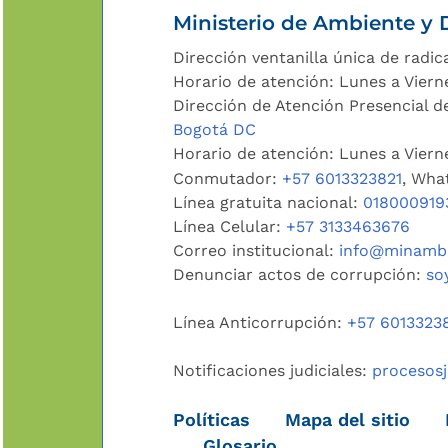
Ministerio de Ambiente y D
Dirección ventanilla única de radic
Horario de atención: Lunes a Viern
Dirección de Atención Presencial de
Bogotá DC
Horario de atención: Lunes a Vier
Conmutador:
+57 6013323821
, Wha
Línea gratuita nacional:
018000919
Línea Celular:
+57 3133463676
Correo institucional:
info@minambi
Denunciar actos de corrupción:
so
Línea Anticorrupción:
+57 6013323
Notificaciones judiciales:
procesos
Políticas
Mapa del sitio
Glosario