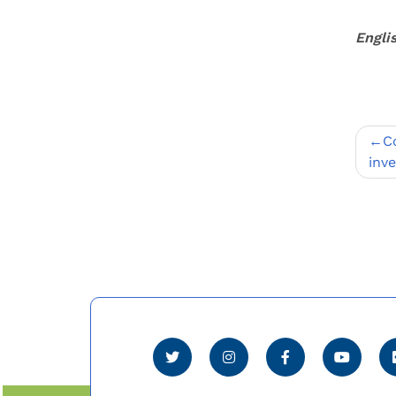
Engli
Nav
C
de
inv
entr