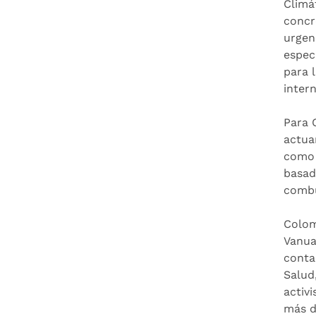
Climá
concr
urgen
espec
para 
intern
Para 
actua
como 
basada
combu
Colom
Vanua
conta
Salud
activ
más d