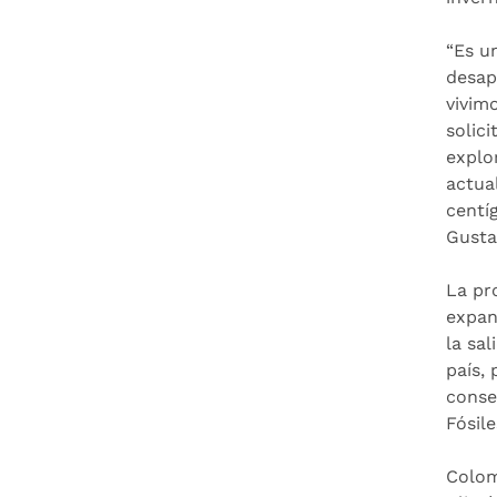
“Es u
desap
vivim
solic
explo
actua
centí
Gusta
La pr
expan
la sa
país,
conse
Fósile
Colom