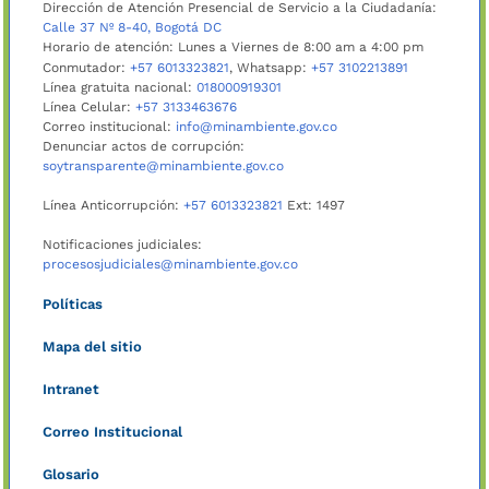
Dirección de Atención Presencial de Servicio a la Ciudadanía:
Calle 37 Nº 8-40, Bogotá DC
Horario de atención: Lunes a Viernes de 8:00 am a 4:00 pm
Conmutador:
+57 6013323821
, Whatsapp:
+57 3102213891
Línea gratuita nacional:
018000919301
Línea Celular:
+57 3133463676
Correo institucional:
info@minambiente.gov.co
Denunciar actos de corrupción:
soytransparente@minambiente.gov.co
Línea Anticorrupción:
+57 6013323821
Ext: 1497
Notificaciones judiciales:
procesosjudiciales@minambiente.gov.co
Políticas
Mapa del sitio
Intranet
Correo Institucional
Glosario