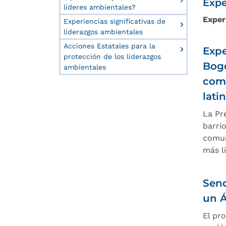
Expe
líderes ambientales?
Exper
Experiencias significativas de
liderazgos ambientales
Acciones Estatales para la
Expe
protección de los liderazgos
Bogo
ambientales
comu
lati
La Pr
barri
comun
más l
Send
un Á
El pr