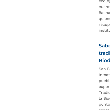
ecoló
cuent
Bacha
quien
recup
instit
Sabe
trad
Biod
San B
Inmat
puebl
exper
Tradi
la Bio
punto