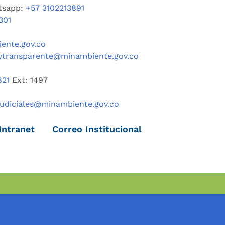
tsapp:
+57 3102213891
301
ente.gov.co
ytransparente@minambiente.gov.co
821
Ext: 1497
judiciales@minambiente.gov.co
Intranet
Correo Institucional