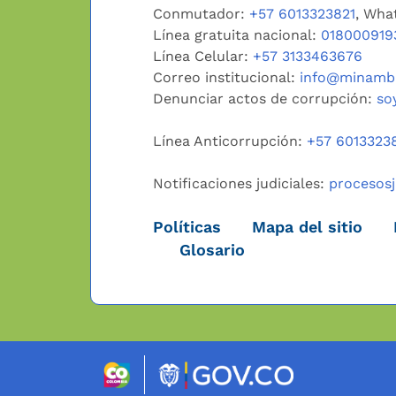
Conmutador:
+57 6013323821
, Wha
Línea gratuita nacional:
018000919
Línea Celular:
+57 3133463676
Correo institucional:
info@minambi
Denunciar actos de corrupción:
so
Línea Anticorrupción:
+57 6013323
Notificaciones judiciales:
procesos
Políticas
Mapa del sitio
Glosario